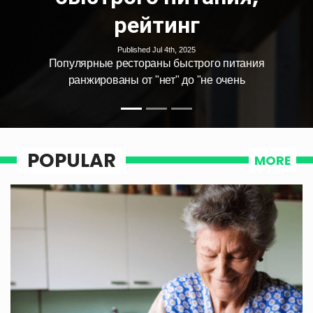
неправильно
Published Mar 25th, 2025
тания
Наконец-то мы знаем, как правиль
ь
хранить все эти продукты
POPULAR
MORE