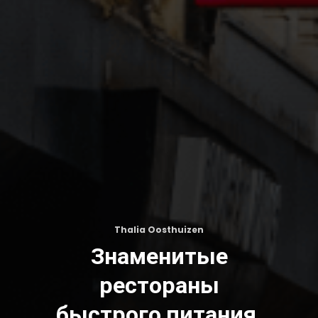
Stacy Collins
Распространенн
продукты питани
которые мы все э
я,
время хранили